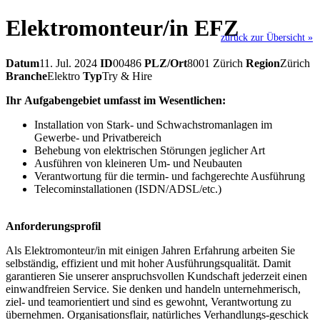
Elektromonteur/in EFZ
zurück zur Übersicht »
Datum
11. Jul. 2024
ID
00486
PLZ/Ort
8001 Zürich
Region
Zürich
Branche
Elektro
Typ
Try & Hire
Ihr Aufgabengebiet umfasst im Wesentlichen:
Installation von Stark- und Schwachstromanlagen im
Gewerbe- und Privatbereich
Behebung von elektrischen Störungen jeglicher Art
Ausführen von kleineren Um- und Neubauten
Verantwortung für die termin- und fachgerechte Ausführung
Telecominstallationen (ISDN/ADSL/etc.)
Anforderungsprofil
Als Elektromonteur/in mit einigen Jahren Erfahrung arbeiten Sie
selbständig, effizient und mit hoher Ausführungsqualität. Damit
garantieren Sie unserer anspruchsvollen Kundschaft jederzeit einen
einwandfreien Service. Sie denken und handeln unternehmerisch,
ziel- und teamorientiert und sind es gewohnt, Verantwortung zu
übernehmen. Organisationsflair, natürliches Verhandlungs-geschick