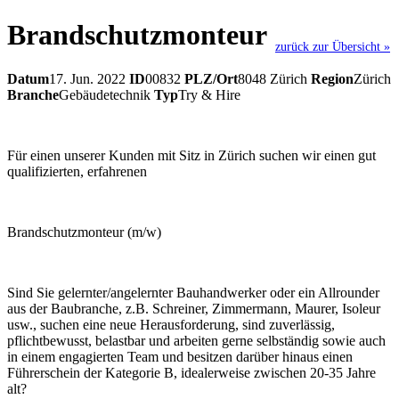
Brandschutzmonteur
zurück zur Übersicht »
Datum
17. Jun. 2022
ID
00832
PLZ/Ort
8048 Zürich
Region
Zürich
Branche
Gebäudetechnik
Typ
Try & Hire
Für einen unserer Kunden mit Sitz in Zürich suchen wir einen gut
qualifizierten, erfahrenen
Brandschutzmonteur (m/w)
Sind Sie gelernter/angelernter Bauhandwerker oder ein Allrounder
aus der Baubranche, z.B. Schreiner, Zimmermann, Maurer, Isoleur
usw., suchen eine neue Herausforderung, sind zuverlässig,
pflichtbewusst, belastbar und arbeiten gerne selbständig sowie auch
in einem engagierten Team und besitzen darüber hinaus einen
Führerschein der Kategorie B, idealerweise zwischen 20-35 Jahre
alt?